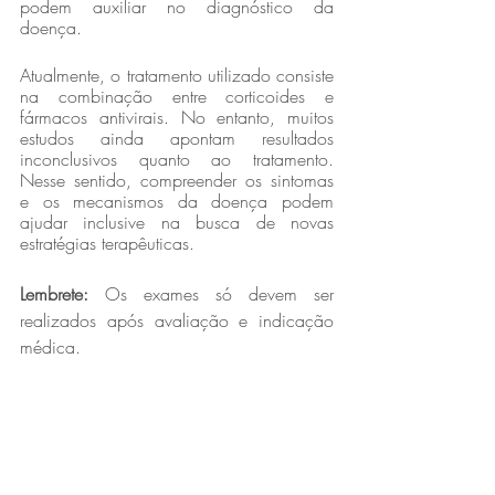
podem auxiliar no diagnóstico da 
doença.
Atualmente, o tratamento utilizado consiste 
na combinação entre corticoides e 
fármacos antivirais. No entanto, muitos 
estudos ainda apontam resultados 
inconclusivos quanto ao tratamento. 
Nesse sentido, compreender os sintomas 
e os mecanismos da doença podem 
ajudar inclusive na busca de novas 
estratégias terapêuticas.
Lembrete: 
Os exames só devem ser 
realizados após avaliação e indicação 
médica.
Nós, do Laboratório Biocenter, 
assumimos o compromisso de trazer 
informações relevantes e atuais para 
você. Estamos prontos para lhe 
atender e garantir os melhores 