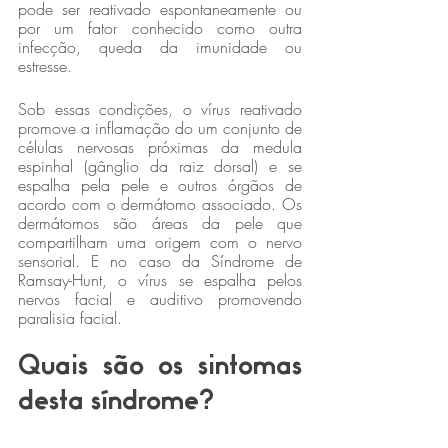
pode ser reativado espontaneamente ou 
por um fator conhecido como outra 
infecção, queda da imunidade ou 
estresse.
Sob essas condições, o vírus reativado 
promove a inflamação do um conjunto de 
células nervosas próximas da medula 
espinhal (gânglio da raiz dorsal) e se 
espalha pela pele e outros órgãos de 
acordo com o dermátomo associado. Os 
dermátomos são áreas da pele que 
compartilham uma origem com o nervo 
sensorial. E no caso da Síndrome de 
Ramsay-Hunt, o vírus se espalha pelos 
nervos facial e auditivo promovendo 
paralisia facial.
Quais são os sintomas 
desta síndrome?