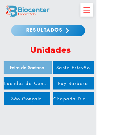
RESULTADOS
Unidades
Feira de Santana
Santo Estevão
Euclides da Cunha
Ruy Barbosa
São Gonçalo
Chapada Diamantina