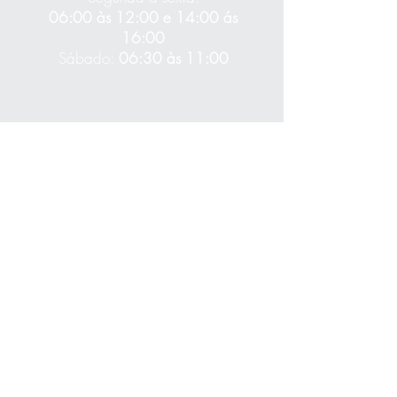
06:00 às 12:00 e 14:00 ás
16:00
Sábado:
06:30 às 11:00
Unidade Ponto Central
Rua Juracy Magalhães, 752. Ponto
Central - Clínica GastroLife
Horário de funcionamento
Segunda a sexta
06:00 às 12:00 e
das 13:00 às 16:00
Coleta
Segunda a sexta
07:00 às 12:00