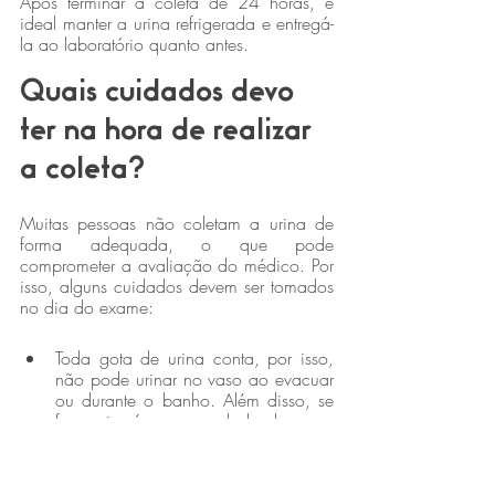
Após terminar a coleta de 24 horas, é 
ideal manter a urina refrigerada e entregá-
la ao laboratório quanto antes.
Quais cuidados devo 
ter na hora de realizar 
a coleta?
Muitas pessoas não coletam a urina de 
forma adequada, o que pode 
comprometer a avaliação do médico. Por 
isso, alguns cuidados devem ser tomados 
no dia do exame:
Toda gota de urina conta, por isso, 
não pode urinar no vaso ao evacuar 
ou durante o banho. Além disso, se 
for sair, é recomendado levar o 
recipiente ou urinar apenas quando 
retornar para sua casa.
A urina deve ser armazenada ao 