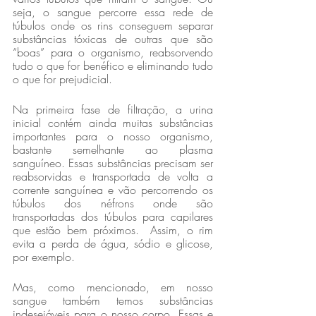
seja, o sangue percorre essa rede de 
túbulos onde os rins conseguem separar 
substâncias tóxicas de outras que são 
“boas” para o organismo, reabsorvendo 
tudo o que for benéfico e eliminando tudo 
o que for prejudicial.
Na primeira fase de filtração, a urina 
inicial contém ainda muitas substâncias 
importantes para o nosso organismo, 
bastante semelhante ao plasma 
sanguíneo. Essas substâncias precisam ser 
reabsorvidas e transportada de volta a 
corrente sanguínea e vão percorrendo os 
túbulos dos néfrons onde são 
transportadas dos túbulos para capilares 
que estão bem próximos.  Assim, o rim 
evita a perda de água, sódio e glicose, 
por exemplo.
Mas, como mencionado, em nosso 
sangue também temos substâncias 
indesejáveis para o nosso corpo. Essas e 