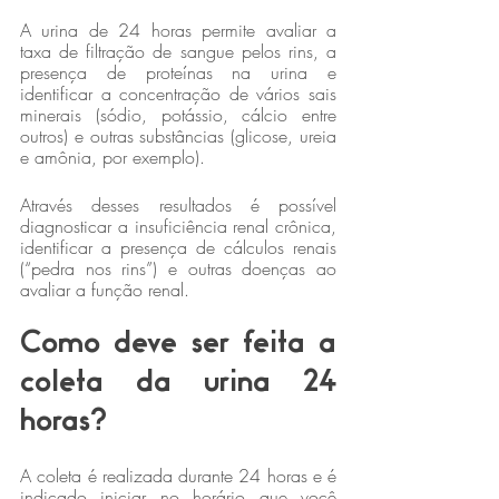
A urina de 24 horas permite avaliar a 
taxa de filtração de sangue pelos rins, a 
presença de proteínas na urina e 
identificar a concentração de vários sais 
minerais (sódio, potássio, cálcio entre 
outros) e outras substâncias (glicose, ureia 
e amônia, por exemplo).
Através desses resultados é possível 
diagnosticar a insuficiência renal crônica, 
identificar a presença de cálculos renais 
(“pedra nos rins”) e outras doenças ao 
avaliar a função renal.
Como deve ser feita a 
coleta da urina 24 
horas?
A coleta é realizada durante 24 horas e é 
indicado iniciar no horário que você 