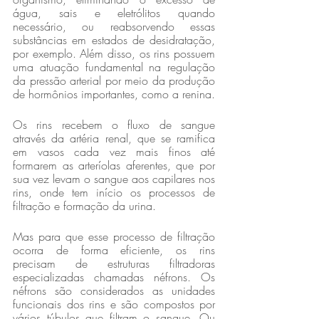
água, sais e eletrólitos quando 
necessário, ou reabsorvendo essas 
substâncias em estados de desidratação, 
por exemplo. Além disso, os rins possuem 
uma atuação fundamental na regulação 
da pressão arterial por meio da produção 
de hormônios importantes, como a renina.
Os rins recebem o fluxo de sangue 
através da artéria renal, que se ramifica 
em vasos cada vez mais finos até 
formarem as arteríolas aferentes, que por 
sua vez levam o sangue aos capilares nos 
rins, onde tem início os processos de 
filtração e formação da urina.
Mas para que esse processo de filtração 
ocorra de forma eficiente, os rins 
precisam de estruturas filtradoras 
especializadas chamadas néfrons. Os 
néfrons são considerados as unidades 
funcionais dos rins e são compostos por 
vários túbulos que filtram o sangue. Ou 