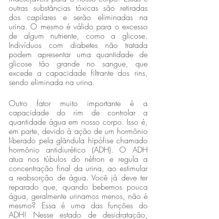
outras substâncias tóxicas são retiradas 
dos capilares e serão eliminadas na 
urina. O mesmo é válido para o excesso 
de algum nutriente, como a glicose. 
Indivíduos com diabetes não tratada 
podem apresentar uma quantidade de 
glicose tão grande no sangue, que 
excede a capacidade filtrante dos rins, 
sendo eliminada na urina.
Outro fator muito importante é a 
capacidade do rim de controlar a 
quantidade água em nosso corpo. Isso é, 
em parte, devido à ação de um hormônio 
liberado pela glândula hipófise chamado 
hormônio antidiurético (ADH). O ADH 
atua nos túbulos do néfron e regula a 
concentração final da urina, ao estimular 
a reabsorção de água. Você já deve ter 
reparado que, quando bebemos pouca 
água, geralmente urinamos menos, não é 
mesmo? Essa é uma das funções do 
ADH! Nesse estado de desidratação, 