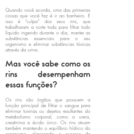
Quando você acorda, uma das primeiras 
coisas que você faz é ir ao banheiro. E 
isso é “culpa” dos seus rins, que 
trabalharam a noite toda para filtrar todo 
líquido ingerido durante o dia, manter as 
substâncias essenciais para o seu 
organismo e eliminar substâncias tóxicas 
através da urina.
Mas você sabe como os 
rins desempenham 
essas funções?
Os rins são órgãos que possuem a 
função principal de filtrar o sangue para 
eliminar toxinas ou dejetos resultantes do 
metabolismo corporal, como a ureia, 
creatinina e ácido úrico. Os rins atuam 
também mantendo o equilíbrio hídrico do 
organismo, eliminando o excesso de 