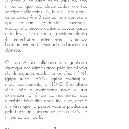
A gripe é causada pelos vírus do tipo 
influenza que são classificados em três 
sorotipos diferentes: A, B e C. Em geral, 
os sorotipos A e B são os mais comuns e 
que causam epidemias sazonais, 
enquanto o terceiro costuma causar casos 
mais leves. No entanto, a sintomatologia 
é semelhante entre eles, diferindo 
basicamente na intensidade e duração da 
doença.
O tipo A da influenza tem ganhado 
destaque nos últimos anos pela incidência 
de doenças causadas pelos vírus H1N1 
(gripe suína), H5N1 (gripe aviária) e, 
mais recentemente, a H3N2. Este último 
vírus, não é exatamente novo e sua 
existência já é de conhecimento dos 
cientistas há muitos anos. Inclusive, esse é 
um vírus que já possui vacina produzida 
pelo Butantan, juntamente com a H1N1 e 
influenza do tipo B.