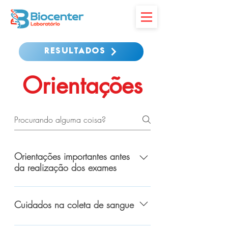
RESULTADOS
Orientações
Orientações importantes antes
da realização dos exames
Para a realização de exames
laboratoriais, com resultados seguros,
Cuidados na coleta de sangue
todos os hábitos pré-exames devem ser
considerados. Nesse período, existem