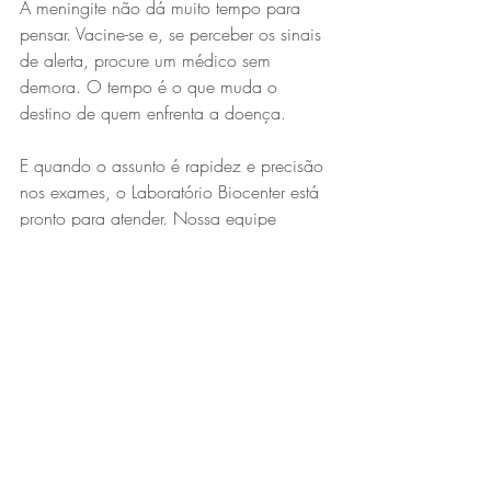
A meningite não dá muito tempo para 
pensar. Vacine-se e, se perceber os sinais 
de alerta, procure um médico sem 
demora. O tempo é o que muda o 
destino de quem enfrenta a doença.
E quando o assunto é rapidez e precisão 
nos exames, o Laboratório Biocenter está 
pronto para atender. Nossa equipe 
realiza a análise do líquor e outros testes 
essenciais com toda a agilidade e 
confiança que esse tipo de situação 
exige. Cada minuto faz a diferença.
Referências científicas
Ministério da Saúde (Brasil). 
Meningite: o que é, causas, 
sintomas, tratamento, diagnóstico e 
prevenção. Disponível em: 