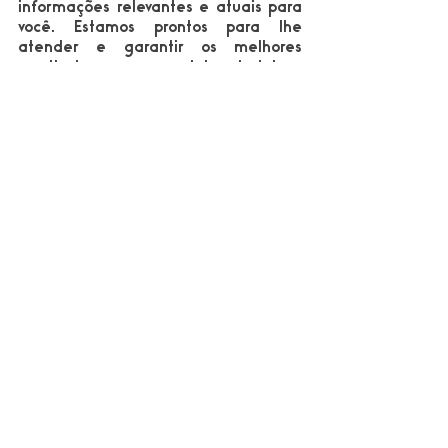
informações relevantes e atuais para 
você. Estamos prontos para lhe 
atender e garantir os melhores 
resultados em exames laboratoriais.
Referências:
Sergi C. M (2022). Acute hepatites of 
unknown origin (AHUO) – The puzzle 
ahead. Diagnostics.
Cevik M, Rasmussen A. L, Bogoch I. I, 
Kindrachuk J (2022). Acute hepatitis of 
unkown origin in children. British Medical 
Journal (BMJ).
The Lancet Infectious Diseases (2022). 
Explaining the unexplained hepatites in 
children. The Lancet Infectious Diseases.
Zeng G, Huang J (2022). The recente 
outbreak of acute severe hepatites in 