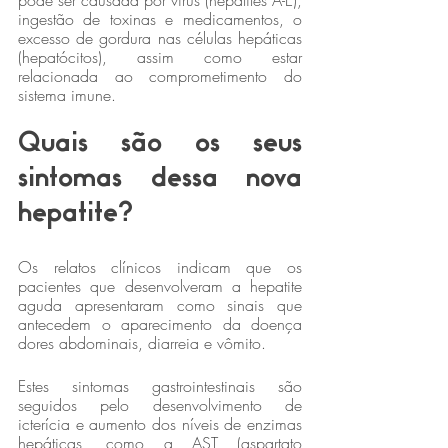
pode ser causada por vírus (hepatites A-E), 
ingestão de toxinas e medicamentos, o 
excesso de gordura nas células hepáticas 
(hepatócitos), assim como estar 
relacionada ao comprometimento do 
sistema imune.
Quais são os seus 
sintomas dessa nova 
hepatite?
Os relatos clínicos indicam que os 
pacientes que desenvolveram a hepatite 
aguda apresentaram como sinais que 
antecedem o aparecimento da doença 
dores abdominais, diarreia e vômito.
Estes sintomas gastrointestinais são 
seguidos pelo desenvolvimento de 
icterícia e aumento dos níveis de enzimas 
hepáticas, como a AST (aspartato 