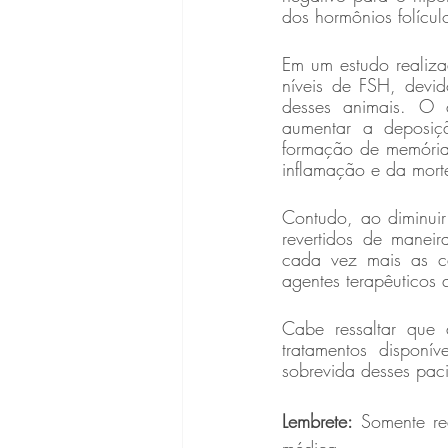
dos hormônios folículo
Em um estudo realiz
níveis de FSH, devid
desses animais. O 
aumentar a deposiçã
formação de memória 
inflamação e da mort
Contudo, ao diminuir
revertidos de maneir
cada vez mais as ca
agentes terapêuticos
Cabe ressaltar que 
tratamentos disponí
sobrevida desses paci
Lembrete:
 Somente re