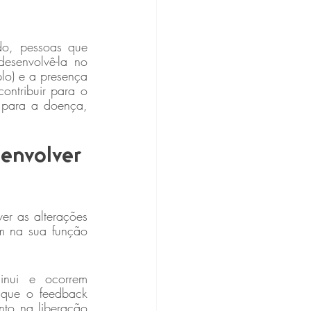
o, pessoas que 
senvolvê-la no 
lo) e a presença 
ntribuir para o 
 para a doença, 
envolver 
er as alterações 
m na sua função 
inui e ocorrem 
 que o feedback 
to na liberação 