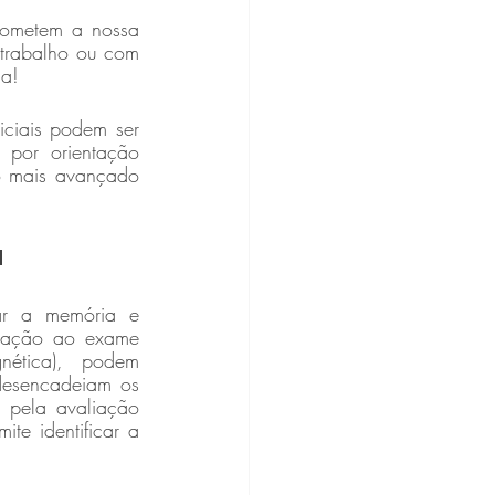
ometem a nossa 
trabalho ou com 
ça!
ciais podem ser 
por orientação 
o mais avançado 
a
ar a memória e 
elação ao exame 
ética), podem 
desencadeiam os 
 pela avaliação 
te identificar a 