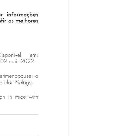
r informações 
ir os melhores 
O que é Alzheimer. Associação Brasileira de Alzheimer. Disponível em: 
 02 mai. 2022.
rimenopause: a 
ecular Biology. 
n in mice with 