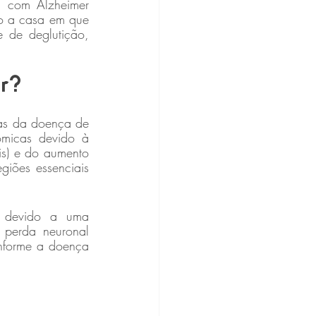
 com Alzheimer 
o a casa em que 
e de deglutição, 
er?
as da doença de 
ômicas devido à 
s) e do aumento 
iões essenciais 
 devido a uma 
perda neuronal 
nforme a doença 