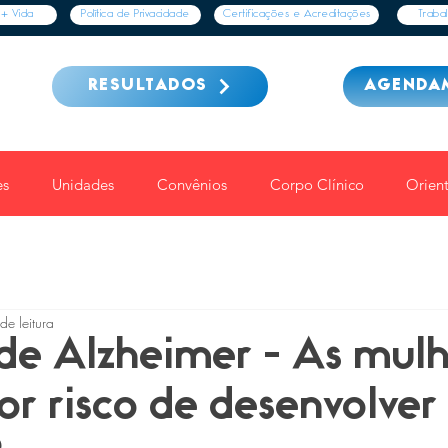
+ Vida
Política de Privacidade
Certificações e Acreditações
Traba
RESULTADOS
AGENDA
s
Unidades
Convênios
Corpo Clínico
Orien
de leitura
de Alzheimer - As mulh
r risco de desenvolver