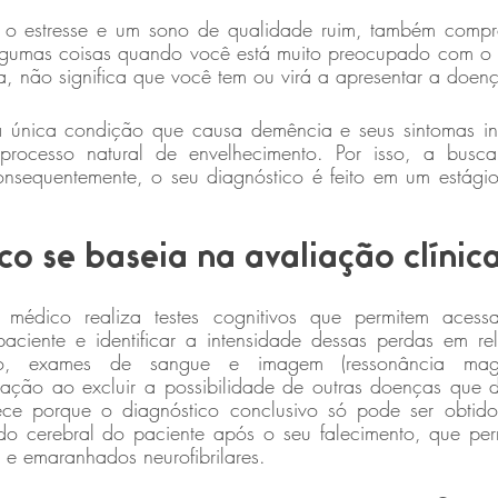
o o estresse e um sono de qualidade ruim, também compr
lgumas coisas quando você está muito preocupado com o 
, não significa que você tem ou virá a apresentar a doen
 única condição que causa demência e seus sintomas ini
rocesso natural de envelhecimento. Por isso, a busca 
nsequentemente, o seu diagnóstico é feito em um estági
co se baseia na avaliação clínic
médico realiza testes cognitivos que permitem acess
aciente e identificar a intensidade dessas perdas em r
sso, exames de sangue e imagem (ressonância magn
ação ao excluir a possibilidade de outras doenças que 
ece porque o diagnóstico conclusivo só pode ser obtido
o cerebral do paciente após o seu falecimento, que permi
 e emaranhados neurofibrilares.