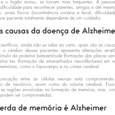
 e o fogão aceso, se tornam mais frequentes. A pessoa
dificuldade para reconhecer parentes, amigos e até mesm
 sinais físicos (incontinência urinária e fecal, dificuldad
esse paciente totalmente dependente de um cuidador.
s causas da doença de Alzheim
ientíficos, ainda não se sabe ao certo, quais são as caus
o, o cérebro desses pacientes apresenta alterações anat
mulo da proteína beta-amiloide (formação das placas seni
eína tau (formação de emaranhados neurofibrilares) em reg
memórias, como o hipocampo e no córtex cerebral.
nicação entre as células neurais está comprometida
o de neurônios, assim como do volume cerebral. Essa 
e as regiões envolvidas na formação de memória, mas, co
es podem ser comprometidas.
erda de memória é Alzheimer