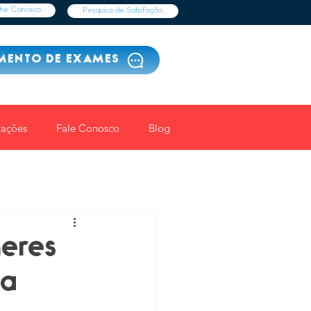
lhe Conosco
Pesquisa de Satisfação
MENTO DE EXAMES
tações
Fale Conosco
Blog
eres
 a